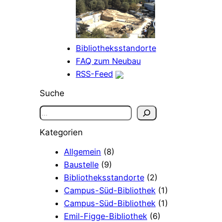
Bibliotheksstandorte
FAQ zum Neubau
RSS-Feed
Suche
S
u
Kategorien
c
h
Allgemein
(8)
e
Baustelle
(9)
n
Bibliotheksstandorte
(2)
Campus-Süd-Bibliothek
(1)
Campus-Süd-Bibliothek
(1)
Emil-Figge-Bibliothek
(6)