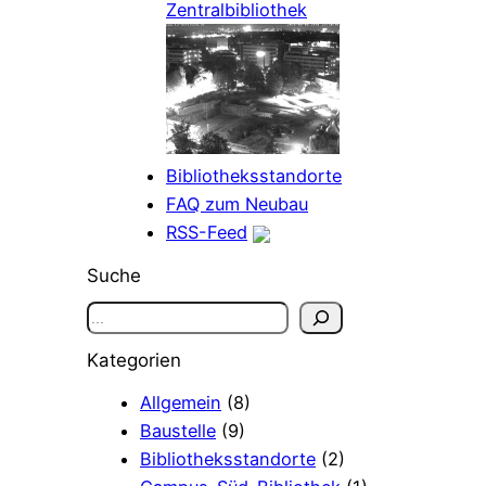
Zentralbibliothek
Bibliotheksstandorte
FAQ zum Neubau
RSS-Feed
Suche
S
u
Kategorien
c
h
Allgemein
(8)
e
Baustelle
(9)
n
Bibliotheksstandorte
(2)