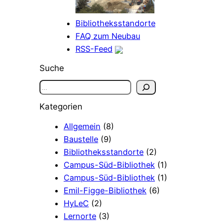
Bibliotheksstandorte
FAQ zum Neubau
RSS-Feed
Suche
S
u
Kategorien
c
h
Allgemein
(8)
e
Baustelle
(9)
n
Bibliotheksstandorte
(2)
Campus-Süd-Bibliothek
(1)
Campus-Süd-Bibliothek
(1)
Emil-Figge-Bibliothek
(6)
HyLeC
(2)
Lernorte
(3)