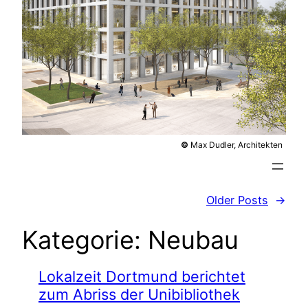
©
Max Dudler, Architekten
Older Posts
→
Kategorie:
Neubau
Lokalzeit Dortmund berichtet
zum Abriss der Unibibliothek