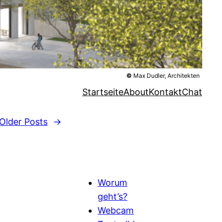
©
Max Dudler, Architekten
Startseite
About
Kontakt
Chat
Older Posts
→
Worum
geht’s?
Webcam