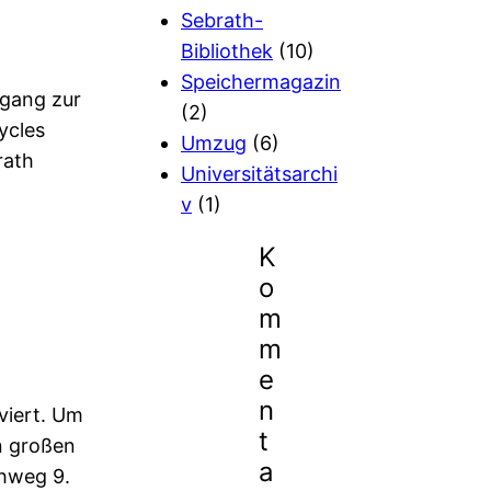
Sebrath-
Bibliothek
(10)
Speichermagazin
ngang zur
(2)
ycles
Umzug
(6)
rath
Universitätsarchi
v
(1)
K
o
m
m
e
n
viert. Um
t
n großen
a
thweg 9.