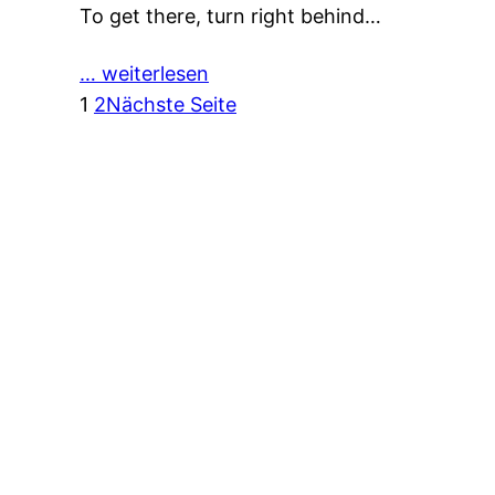
To get there, turn right behind…
… weiterlesen
1
2
Nächste Seite