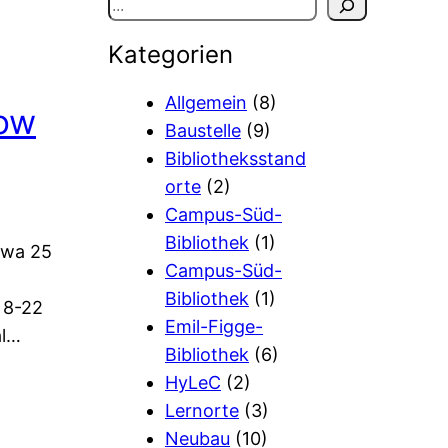
S
u
Kategorien
c
h
Allgemein
(8)
How
e
Baustelle
(9)
n
Bibliotheksstand
orte
(2)
Campus-Süd-
Bibliothek
(1)
twa 25
Campus-Süd-
Bibliothek
(1)
n 8-22
Emil-Figge-
al…
Bibliothek
(6)
HyLeC
(2)
Lernorte
(3)
Neubau
(10)