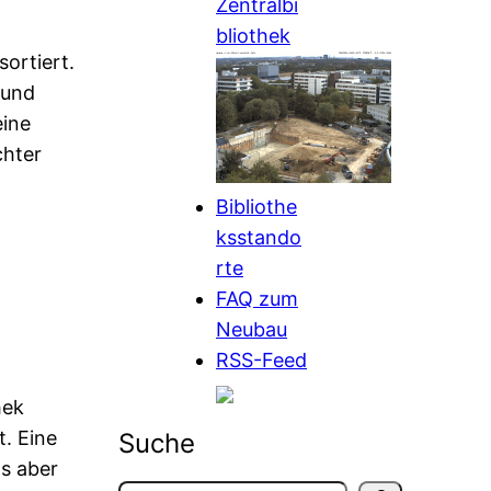
Zentralbi
bliothek
ortiert.
 und
eine
chter
Bibliothe
ksstando
rte
FAQ zum
Neubau
RSS-Feed
hek
. Eine
Suche
ns aber