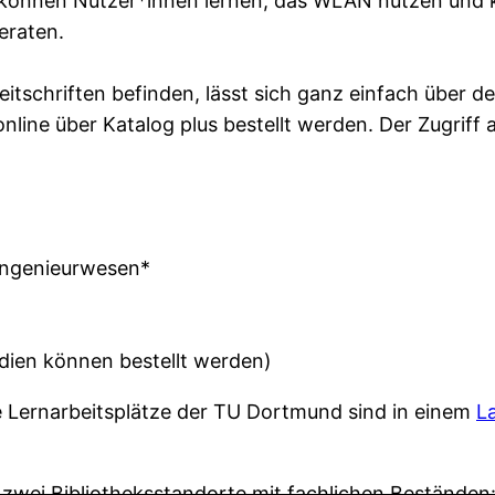
 können Nutzer*innen lernen, das WLAN nutzen und k
eraten.
tschriften befinden, lässt sich ganz einfach über d
ine über Katalog plus bestellt werden. Der Zugriff au
uingenieurwesen*
dien können bestellt werden)
ie Lernarbeitsplätze der TU Dortmund sind in einem
L
zwei Bibliotheksstandorte mit fachlichen Beständen