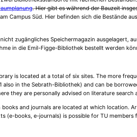
 Raumplanung
. Hier gibt es während der Bauzeit insg
 am Campus Süd. Hier befinden sich die Bestände au
ein nicht zugängliches Speichermagazin ausgelagert, 
hme in die Emil-Figge-Bibliothek bestellt werden kön
rary is located at a total of six sites. The more freq
 also in the Sebrath-Bibliothek) and can be borrowed 
re they are personally advised on literature search an
 books and journals are located at which location. Ar
 texts (e-books, e-journals) is possible for TU member