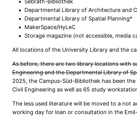
Sebrath-Bibliothek
Departmental Library of Architecture and C
Departmental Library of Spatial Planning*
MakerSpace/HyLeC
Storage magazine (not accessible, media c
All locations of the University Library and the
As before, there are two library locations with
Engineering and the Departmental Library of Spati
2025, the Campus-Süd-Bibliothek has been the li
Civil Engineering as well as 65 study workstatio
The less used literature will be moved to a not
working day for loan or consultation in the Emil