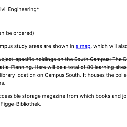
ivil Engineering*
an be ordered)
 campus study areas are shown in
a map
, which will al
 subject-specific holdings on the South Campus: The D
al Planning. Here will be a total of 80 learning site
brary location on Campus South. It houses the collec
ns.
 accessible storage magazine from which books and jo
-Figge-Bibliothek.