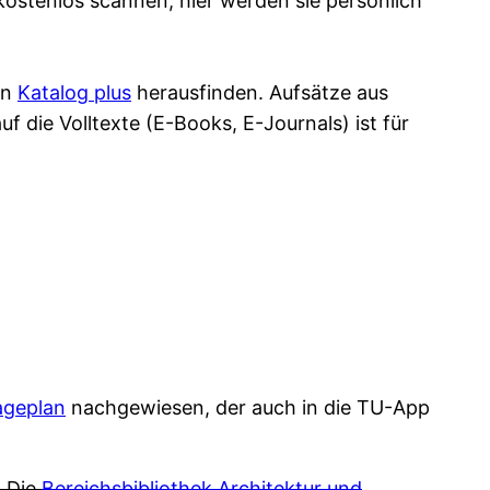
ostenlos scannen, hier werden sie persönlich
en
Katalog plus
herausfinden. Aufsätze aus
f die Volltexte (E-Books, E-Journals) ist für
ageplan
nachgewiesen, der auch in die TU-App
: Die
Bereichsbibliothek Architektur und